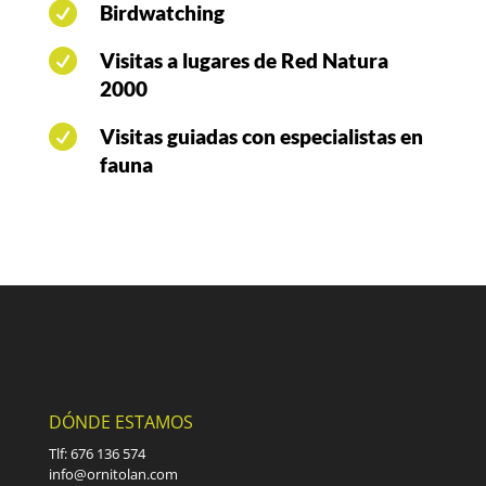

Birdwatching

Visitas a lugares de Red Natura
2000

Visitas guiadas con especialistas en
fauna
DÓNDE ESTAMOS
Tlf: 676 136 574
info@ornitolan.com